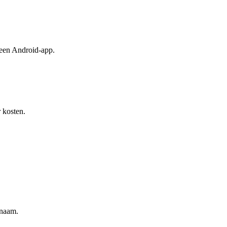
 een Android-app.
 kosten.
snaam.