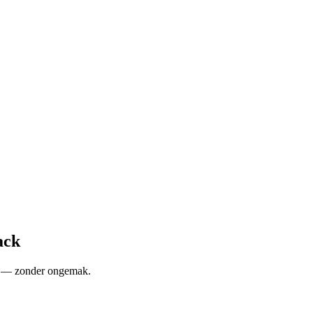
ack
n — zonder ongemak.